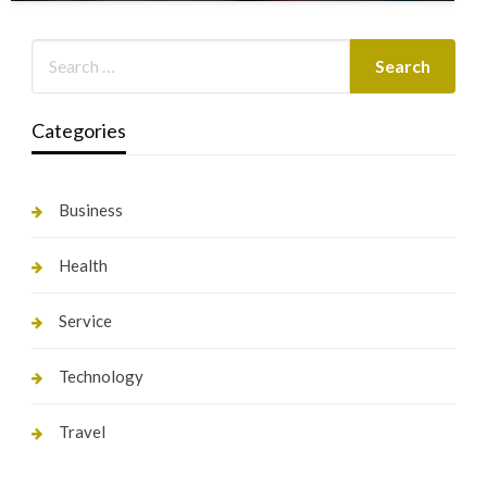
Categories
Business
Health
Service
Technology
Travel