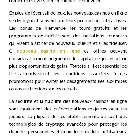
d’une offre diversifiée et toujours renouvelée.
En plus de l’éventail de jeux, les nouveaux casinos en ligne
se distinguent souvent par leurs promotions attractives.
Les bonus de bienvenue, les tours gratuits et les
programmes de fidélité sont des incitations courantes
qui visent à attirer de nouveaux joueurs et à les fidéliser.
C
nouveau casino en ligne
es offres peuvent
considérablement augmenter le capital de jeu et offrir
plus d’opportunités de gains. Toutefois, il est essentiel de
lire attentivement les conditions associées à ces
promotions pour éviter les désagréments liés aux mises
ou aux restrictions sur les retraits.
La sécurité et la fiabilité des nouveaux casinos en ligne
sont également des préoccupations majeures pour les
joueurs. La plupart de ces établissements utilisent des
technologies de cryptage avancées pour protéger les
données personnelles et financières de leurs utilisateurs.