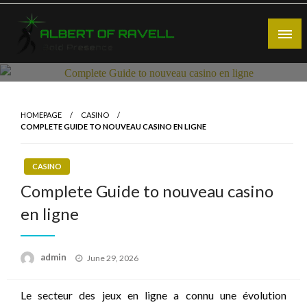
Skip
to
content
Bold Presence
Albert of Ravell
HOMEPAGE
CASINO
COMPLETE GUIDE TO NOUVEAU CASINO EN LIGNE
CASINO
Complete Guide to nouveau casino
en ligne
Posted
admin
June 29, 2026
on
Le secteur des jeux en ligne a connu une évolution