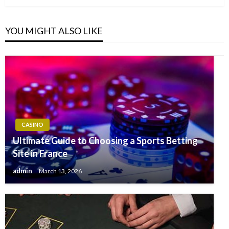
YOU MIGHT ALSO LIKE
CASINO
Ultimate Guide to Choosing a Sports Betting
Site in France
admin
March 13, 2026