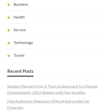
Business
Health
Service
Technology
Travel
Recent Posts
Student Resource for A Topical Approach to Lifespan
Development: 2025 Release with Key Insights
Find Authentic Maneskin Official Store with Fan
Favorites