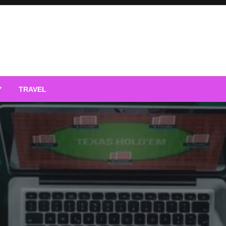
Y
TRAVEL