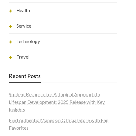
Health
Service
Technology
Travel
Recent Posts
Student Resource for A Topical Approach to
Lifespan Development: 2025 Release with Key
Insights
Find Authentic Maneskin Official Store with Fan
Favorites