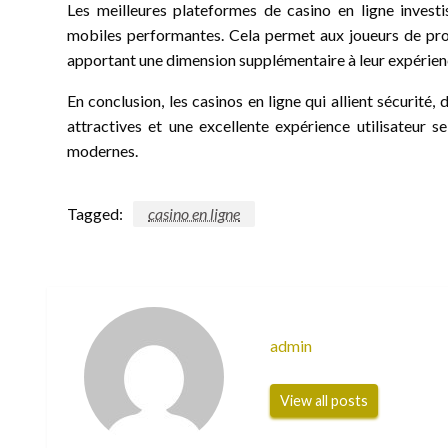
Les meilleures plateformes de casino en ligne investi
mobiles performantes. Cela permet aux joueurs de prof
apportant une dimension supplémentaire à leur expérienc
En conclusion, les casinos en ligne qui allient sécurité
attractives et une excellente expérience utilisateur 
modernes.
Tagged:
casino en ligne
admin
View all posts