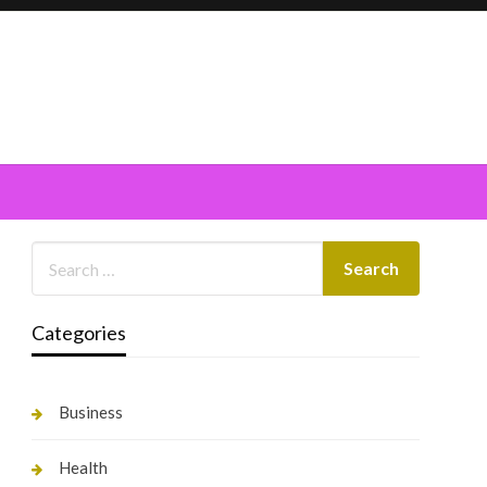
Categories
Business
Health