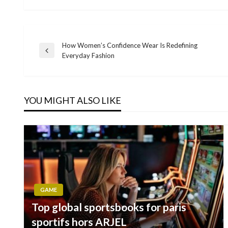
How Women’s Confidence Wear Is Redefining
Post
Previous
Everyday Fashion
Post
navigation
YOU MIGHT ALSO LIKE
GAME
Top global sportsbooks for paris
sportifs hors ARJEL