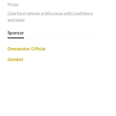
Prices
Own Ford vehicles in Wisconsin with Confidence
and Value
Sponsor
Dewapoker Official
Gembet