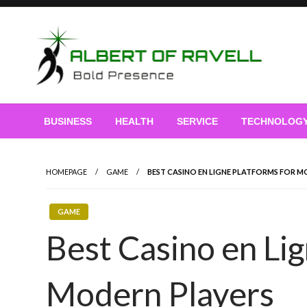
Skip
to
content
Bold Presence
Albert of Ravell
BUSINESS
HEALTH
SERVICE
TECHNOLOG
HOMEPAGE
GAME
BEST CASINO EN LIGNE PLATFORMS FOR M
GAME
Best Casino en Lig
Modern Players