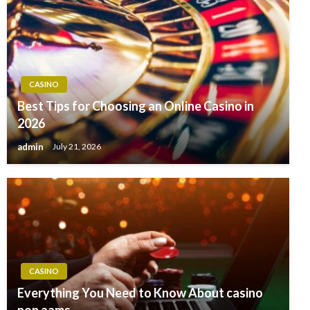
CASINO
Best Tips for Choosing an Online Casino in
2026
admin
July 21, 2026
CASINO
Everything You Need to Know About casino
non aams