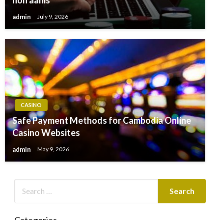
admin
July 9, 2026
CASINO
Safe Payment Methods for Cambodia Online
Casino Websites
admin
May 9, 2026
Categories