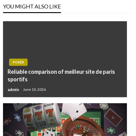
YOU MIGHT ALSO LIKE
POKER
Reliable comparison of meilleur site de paris
sportifs
admin
June 10, 2026