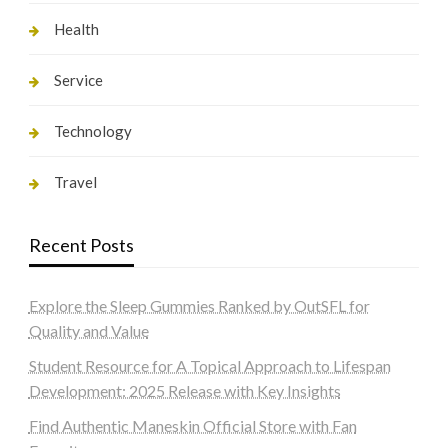
Health
Service
Technology
Travel
Recent Posts
Explore the Sleep Gummies Ranked by OutSFL for
Quality and Value
Student Resource for A Topical Approach to Lifespan
Development: 2025 Release with Key Insights
Find Authentic Maneskin Official Store with Fan