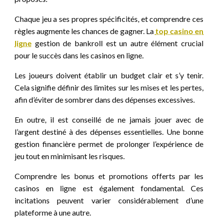
Chaque jeu a ses propres spécificités, et comprendre ces
règles augmente les chances de gagner. La
top casino en
ligne
gestion de bankroll est un autre élément crucial
pour le succès dans les casinos en ligne.
Les joueurs doivent établir un budget clair et s’y tenir.
Cela signifie définir des limites sur les mises et les pertes,
afin d’éviter de sombrer dans des dépenses excessives.
En outre, il est conseillé de ne jamais jouer avec de
l’argent destiné à des dépenses essentielles. Une bonne
gestion financière permet de prolonger l’expérience de
jeu tout en minimisant les risques.
Comprendre les bonus et promotions offerts par les
casinos en ligne est également fondamental. Ces
incitations peuvent varier considérablement d’une
plateforme à une autre.