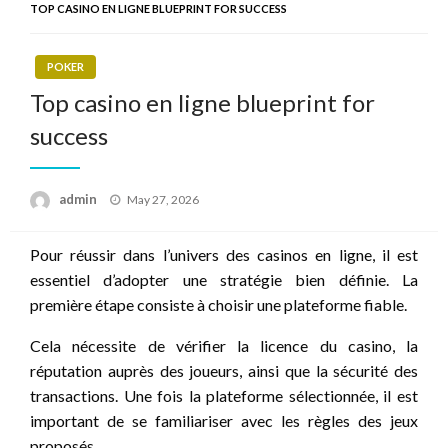
TOP CASINO EN LIGNE BLUEPRINT FOR SUCCESS
POKER
Top casino en ligne blueprint for
success
Posted
admin
May 27, 2026
on
Pour réussir dans l’univers des casinos en ligne, il est
essentiel d’adopter une stratégie bien définie. La
première étape consiste à choisir une plateforme fiable.
Cela nécessite de vérifier la licence du casino, la
réputation auprès des joueurs, ainsi que la sécurité des
transactions. Une fois la plateforme sélectionnée, il est
important de se familiariser avec les règles des jeux
proposés.