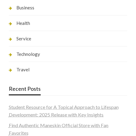
Business
Health
Service
Technology
Travel
Recent Posts
Student Resource for A Topical Approach to Lifespan
Development: 2025 Release with Key Insights
Find Authentic Maneskin Official Store with Fan
Favorites