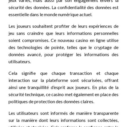
jeux variés, mais aussi par son engagement envers la
sécurité des données. La confidentialité des données est
essentielle dans le monde numérique actuel.
Les joueurs souhaitent profiter de leurs expériences de
jeu sans craindre que leurs informations personnelles
soient compromises. Ce nouveau casino en ligne utilise
des technologies de pointe, telles que le cryptage de
données avancé, pour protéger les informations des
utilisateurs.
Cela signifie que chaque transaction et chaque
interaction sur la plateforme sont sécurisées, offrant
ainsi une tranquillité d’esprit aux joueurs. En plus de la
sécurité technique, ce casino met également en place des
politiques de protection des données claires.
Les utilisateurs sont informés de manière transparente
sur la manière dont leurs informations sont collectées,