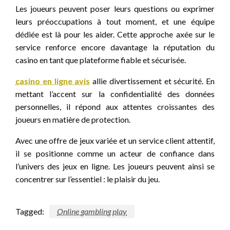
Les joueurs peuvent poser leurs questions ou exprimer
leurs préoccupations à tout moment, et une équipe
dédiée est là pour les aider. Cette approche axée sur le
service renforce encore davantage la réputation du
casino en tant que plateforme fiable et sécurisée.
casino en ligne avis
allie divertissement et sécurité. En
mettant l’accent sur la confidentialité des données
personnelles, il répond aux attentes croissantes des
joueurs en matière de protection.
Avec une offre de jeux variée et un service client attentif,
il se positionne comme un acteur de confiance dans
l’univers des jeux en ligne. Les joueurs peuvent ainsi se
concentrer sur l’essentiel : le plaisir du jeu.
Tagged:
Online gambling play