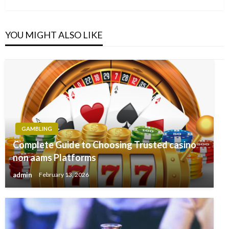
YOU MIGHT ALSO LIKE
GAMBLING
Complete Guide to Choosing Trusted casino
non aams Platforms
admin
February 13, 2026