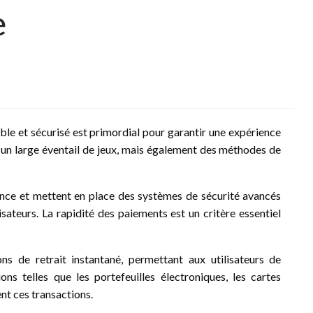
e
able et sécurisé est primordial pour garantir une expérience
 un large éventail de jeux, mais également des méthodes de
nce et mettent en place des systèmes de sécurité avancés
isateurs. La rapidité des paiements est un critère essentiel
ns de retrait instantané, permettant aux utilisateurs de
ons telles que les portefeuilles électroniques, les cartes
nt ces transactions.