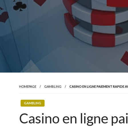
HOMEPAGE
GAMBLING
CASINO EN LIGNE PAIEMENT RAPIDE 
GAMBLING
Casino en ligne p