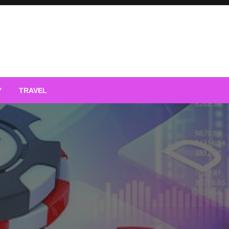
Y
TRAVEL