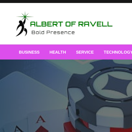
Skip
to
content
Bold Presence
Albert of Ravell
BUSINESS
HEALTH
SERVICE
TECHNOLOG