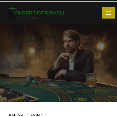
Skip
to
content
Bold Presence
Albert of Ravell
HOMEPAGE
CASINO