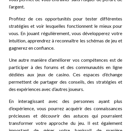
l’argent.
Profitez de ces opportunités pour tester différentes
stratégies et voir lesquelles fonctionnent le mieux pour
vous. En jouant régulièrement, vous développerez votre
intuition, apprendrez à reconnaître les schémas de jeu et
gagnerez en confiance.
Une autre manière d’améliorer vos compétences est de
participer à des forums et des communautés en ligne
dédiées aux jeux de casino. Ces espaces d’échange
permettent de partager des conseils, des stratégies et
des expériences avec d’autres joueurs.
En interagissant avec des personnes ayant plus
d’expérience, vous pourrez acquérir des connaissances
précieuses et découvrir des astuces qui pourraient
transformer votre approche du jeu. Il est également
important de gérer votre bankroll de manière