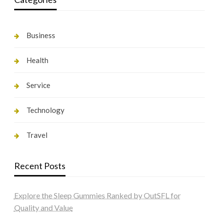
Business
Health
Service
Technology
Travel
Recent Posts
Explore the Sleep Gummies Ranked by OutSFL for
Quality and Value