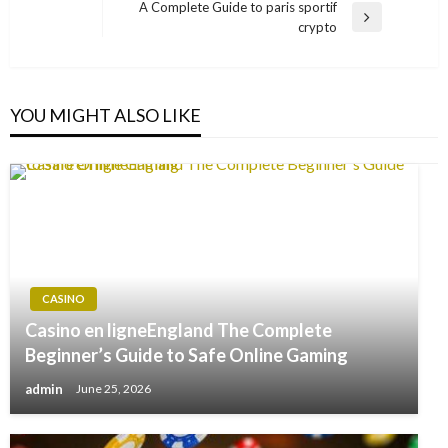
Post
A Complete Guide to paris sportif
Next
crypto
Post
YOU MIGHT ALSO LIKE
CASINO
Casino en ligneEngland The Complete
Beginner’s Guide to Safe Online Gaming
admin
June 25, 2026