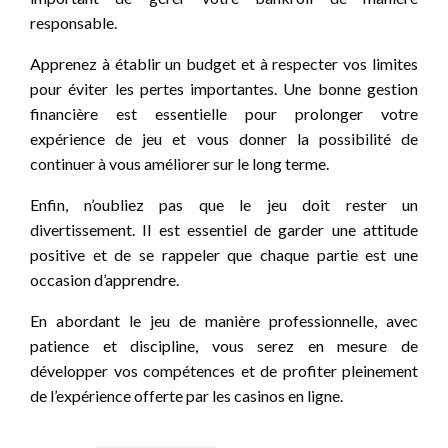
responsable.
Apprenez à établir un budget et à respecter vos limites
pour éviter les pertes importantes. Une bonne gestion
financière est essentielle pour prolonger votre
expérience de jeu et vous donner la possibilité de
continuer à vous améliorer sur le long terme.
Enfin, n’oubliez pas que le jeu doit rester un
divertissement. Il est essentiel de garder une attitude
positive et de se rappeler que chaque partie est une
occasion d’apprendre.
En abordant le jeu de manière professionnelle, avec
patience et discipline, vous serez en mesure de
développer vos compétences et de profiter pleinement
de l’expérience offerte par les casinos en ligne.