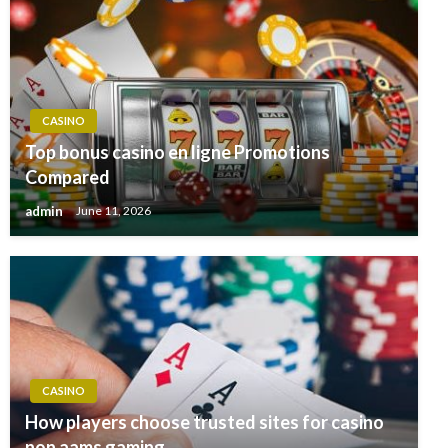
CASINO
Top bonus casino en ligne Promotions
Compared
admin
June 11, 2026
CASINO
How players choose trusted sites for casino
non aams gaming