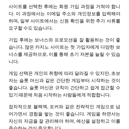
사이트를 선택한 후에는 회원 가입 과정을 거쳐야 합니
다. 이 과정에서는 이메일 주소와 개인정보를 입력해야
하며, 일부 사이트에서는 신원 확인을 위한 추가 서류를
요구할 수도 있습니다.
가입 후에는 보너스와 프로모션을 잘 활용하는 것이 좋
습니다. 많은 카지노 사이트는 첫 가입자에게 다양한 보
너스를 제공하므로, 이를 통해 초기 자본을 늘릴 수 있습
니다.
게임 선택은 개인의 취향에 따라 달라질 수 있지만, 초보
자는 슬롯 머신과 같은 간단한 게임부터 시작하는 것이
좋습니다. 슬롯 머신은 규칙이 간단하고 쉽게 접근할 수
있기 때문에 처음 시작하는 사람들에게 적합합니다.
점차적으로 블랙잭, 포커와 같은 전략적인 게임으로 넘
어가면서 경험을 쌓는 것이 좋습니다. 게임을 하면서는
자신의 자금을 잘 관리해야 하며, 예산을 설정하고 이를
준수하는 것이 중요합니다.