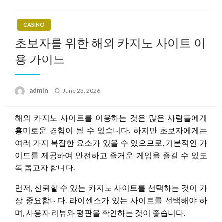
CASINO
초보자를 위한 해외 카지노 사이트 이
용 가이드
Posted
admin
June 23, 2026
on
해외 카지노 사이트를 이용하는 것은 많은 사람들에게
흥미로운 경험이 될 수 있습니다. 하지만 초보자에게는
여러 가지 복잡한 요소가 있을 수 있으므로, 기본적인 가
이드를 제공하여 안전하고 즐거운 게임을 즐길 수 있도
록 돕고자 합니다.
먼저, 신뢰할 수 있는 카지노 사이트를 선택하는 것이 가
장 중요합니다. 라이센스가 있는 사이트를 선택해야 하
며, 사용자 리뷰와 평판을 확인하는 것이 좋습니다.