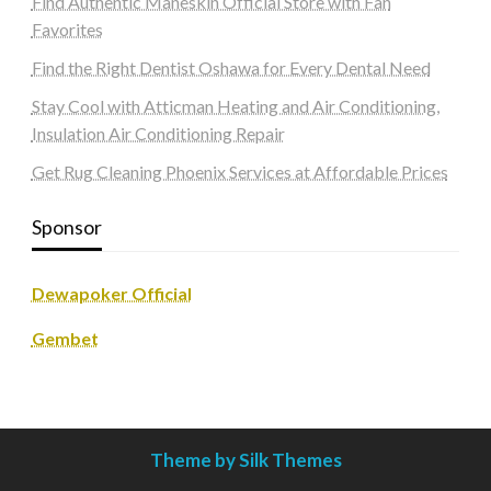
Find Authentic Maneskin Official Store with Fan
Favorites
Find the Right Dentist Oshawa for Every Dental Need
Stay Cool with Atticman Heating and Air Conditioning,
Insulation Air Conditioning Repair
Get Rug Cleaning Phoenix Services at Affordable Prices
Sponsor
Dewapoker Official
Gembet
Theme by Silk Themes