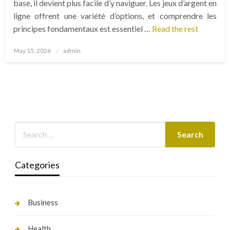
base, il devient plus facile d’y naviguer. Les jeux d’argent en
ligne offrent une variété d’options, et comprendre les
principes fondamentaux est essentiel …
Read the rest
Posted
May 15, 2026
admin
on
Categories
Business
Health