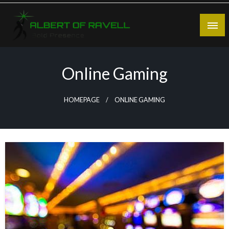
Skip
to
content
Bold Presence
Albert of Ravell
Online Gaming
HOMEPAGE
ONLINE GAMING