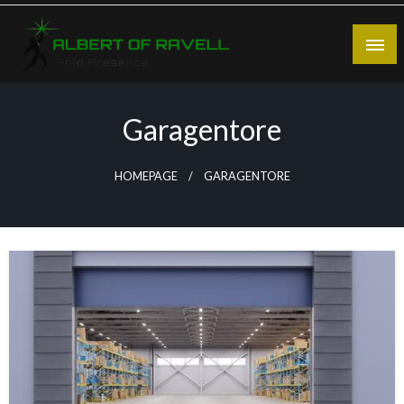
Skip
to
content
Bold Presence
Albert of Ravell
Garagentore
HOMEPAGE
GARAGENTORE