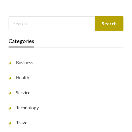
Categories
Business
Health
Service
Technology
Travel