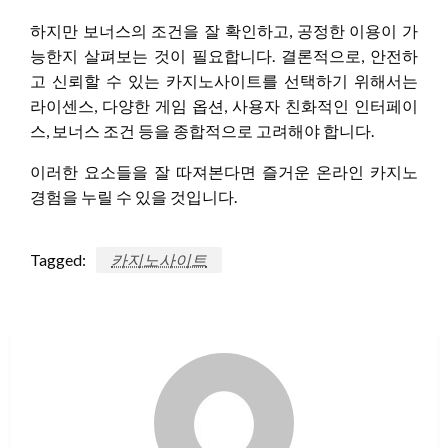
하지만 보너스의 조건을 잘 확인하고, 공정한 이용이 가
능한지 살펴보는 것이 필요합니다. 결론적으로, 안전하
고 신뢰할 수 있는 카지노사이트를 선택하기 위해서는
라이센스, 다양한 게임 옵션, 사용자 친화적인 인터페이
스, 보너스 조건 등을 종합적으로 고려해야 합니다.
이러한 요소들을 잘 따져본다면 즐거운 온라인 카지노
경험을 누릴 수 있을 것입니다.
Tagged:
카지노사이트