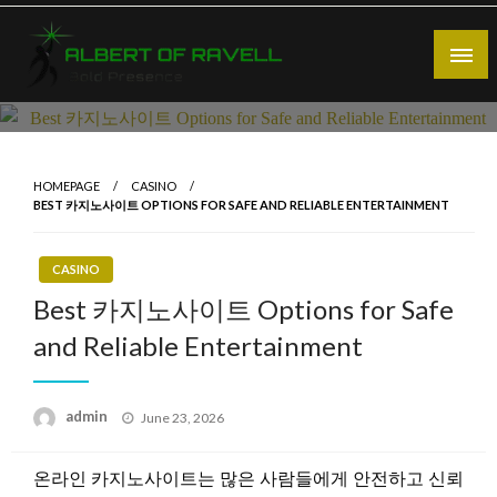
Skip
to
content
Bold Presence
Albert of Ravell
HOMEPAGE
CASINO
BEST 카지노사이트 OPTIONS FOR SAFE AND RELIABLE ENTERTAINMENT
CASINO
Best 카지노사이트 Options for Safe
and Reliable Entertainment
Posted
admin
June 23, 2026
on
온라인 카지노사이트는 많은 사람들에게 안전하고 신뢰