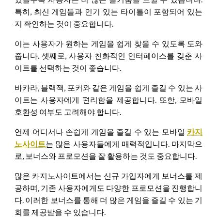
특히, 최신 게임들과 인기 있는 타이틀이 포함되어 있는
지 확인하는 것이 중요합니다.
이는 사용자가 원하는 게임을 쉽게 찾을 수 있도록 도와
줍니다. 셋째로, 사용자 친화적인 인터페이스를 갖춘 사
이트를 선택하는 것이 좋습니다.
바카라, 블랙잭, 포커와 같은 게임을 쉽게 즐길 수 있는 사
이트는 사용자에게 편리함을 제공합니다. 또한, 모바일
호환성 여부도 고려해야 합니다.
언제 어디서나 손쉽게 게임을 즐길 수 있는 모바일
카지
노사이트
는 많은 사용자들에게 매력적입니다. 마지막으
로, 보너스와 프로모션을 잘 활용하는 것도 중요합니다.
많은 카지노사이트에서는 신규 가입자에게 보너스를 제
공하며, 기존 사용자에게도 다양한 프로모션을 진행합니
다. 이러한 보너스를 통해 더 많은 게임을 즐길 수 있는 기
회를 제공받을 수 있습니다.